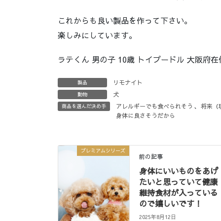
これからも良い製品を作って下さい。
楽しみにしています。
ラテくん 男の子 10歳 トイプードル 大阪府在
リモナイト
製品
犬
動物
アレルギーでも食べられそう
、
将来（
商品を選んだ決め手
身体に良さそうだから
プレミアムシリーズ
前の記事
身体にいいものをあげ
たいと思っていて健康
維持食材が入っている
ので嬉しいです！
2025年8月12日