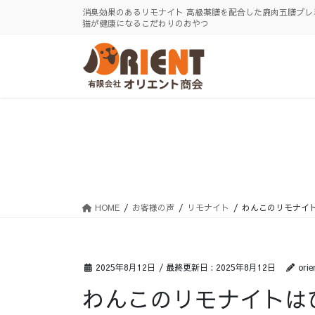
コ
ナ
消臭効果のあるリモナイト 高級薬膳を配合した鹿肉五膳プレ
ン
ビ
猫が健康になるこだわりのおやつ
テ
ゲ
ン
ー
ツ
シ
に
ョ
移
ン
動
に
移
動
HOME
お客様の声
リモナイト
わんこのリモナイ
2025年8月12日
/ 最終更新日 :
2025年8月12日
orie
わんこのリモナイトは