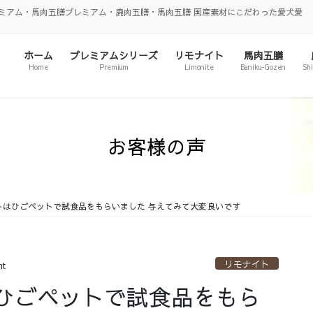
ミアム・馬肉五膳プレミアム・鹿肉五膳・馬肉五膳 国産素材にこだわった愛犬愛
ホーム
プレミアムシリーズ
リモナイト
馬肉五膳
Home
Premium
Limonite
Baniku-Gozen
Sh
お客様の声
トはひごペットで試食品をもらいました 与えてみて大変良いです
リモナイト
nt
ひごペットで試食品をもら