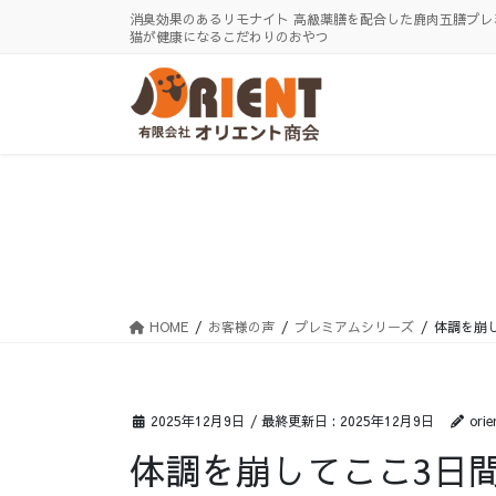
コ
ナ
消臭効果のあるリモナイト 高級薬膳を配合した鹿肉五膳プレ
ン
ビ
猫が健康になるこだわりのおやつ
テ
ゲ
ン
ー
ツ
シ
に
ョ
移
ン
動
に
移
動
HOME
お客様の声
プレミアムシリーズ
体調を崩
2025年12月9日
/ 最終更新日 :
2025年12月9日
orie
体調を崩してここ3日