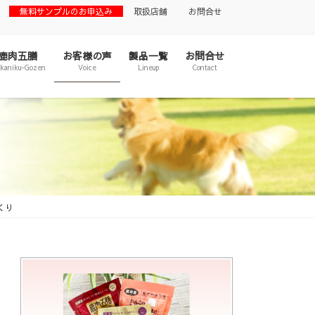
無料サンプルのお申込み
取扱店舗
お問合せ
鹿肉五膳
お客様の声
製品一覧
お問合せ
ikaniku-Gozen
Voice
Lineup
Contact
くり