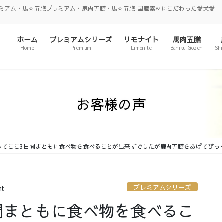
ミアム・馬肉五膳プレミアム・鹿肉五膳・馬肉五膳 国産素材にこだわった愛犬愛
ホーム
プレミアムシリーズ
リモナイト
馬肉五膳
Home
Premium
Limonite
Baniku-Gozen
Sh
お客様の声
してここ3日間まともに食べ物を食べることが出来ずでしたが鹿肉五膳をあげてびっ
プレミアムシリーズ
nt
間まともに食べ物を食べるこ