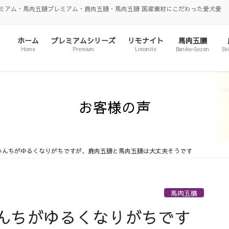
ミアム・馬肉五膳プレミアム・鹿肉五膳・馬肉五膳 国産素材にこだわった愛犬愛
ホーム
プレミアムシリーズ
リモナイト
馬肉五膳
Home
Premium
Limonite
Baniku-Gozen
Sh
お客様の声
うんちがゆるくなりがちですが、鹿肉五膳と馬肉五膳は大丈夫そうです
馬肉五膳
んちがゆるくなりがちです