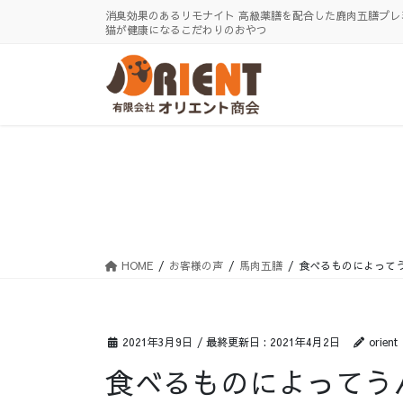
コ
ナ
消臭効果のあるリモナイト 高級薬膳を配合した鹿肉五膳プレ
ン
ビ
猫が健康になるこだわりのおやつ
テ
ゲ
ン
ー
ツ
シ
に
ョ
移
ン
動
に
移
動
HOME
お客様の声
馬肉五膳
食べるものによって
2021年3月9日
/ 最終更新日 :
2021年4月2日
orient
食べるものによってう