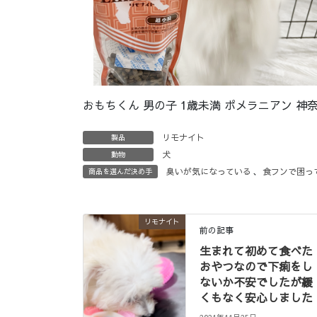
おもちくん 男の子 1歳未満 ポメラニアン 神
リモナイト
製品
犬
動物
臭いが気になっている
、
食フンで困っ
商品を選んだ決め手
リモナイト
前の記事
生まれて初めて食べた
おやつなので下痢をし
ないか不安でしたが緩
くもなく安心しました