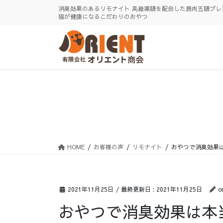
コ
ナ
消臭効果のあるリモナイト 高級薬膳を配合した鹿肉五膳プレ
ン
ビ
猫が健康になるこだわりのおやつ
テ
ゲ
ン
ー
ツ
シ
に
ョ
移
ン
動
に
移
動
HOME
お客様の声
リモナイト
おやつで消臭効果
2021年11月25日
/ 最終更新日 :
2021年11月25日
o
おやつで消臭効果は本