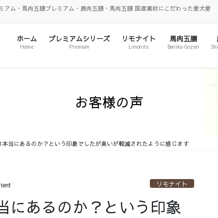
ミアム・馬肉五膳プレミアム・鹿肉五膳・馬肉五膳 国産素材にこだわった愛犬愛
ホーム
プレミアムシリーズ
リモナイト
馬肉五膳
Home
Premium
Limonite
Baniku-Gozen
Sh
お客様の声
は本当にあるのか？という印象でしたが臭いが軽減されたように感じます
リモナイト
rient
当にあるのか？という印象