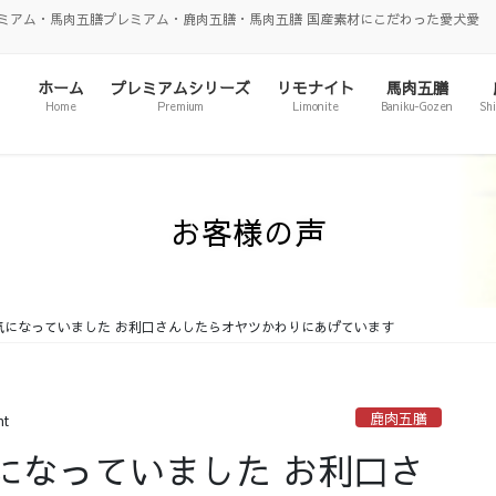
ミアム・馬肉五膳プレミアム・鹿肉五膳・馬肉五膳 国産素材にこだわった愛犬愛
ホーム
プレミアムシリーズ
リモナイト
馬肉五膳
Home
Premium
Limonite
Baniku-Gozen
Sh
お客様の声
気になっていました お利口さんしたらオヤツかわりにあげています
鹿肉五膳
nt
になっていました お利口さ