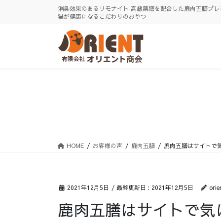
コ
ナ
消臭効果のあるリモナイト 高級薬膳を配合した鹿肉五膳プレ
ン
ビ
猫が健康になるこだわりのおやつ
テ
ゲ
ン
ー
ツ
シ
に
ョ
移
ン
動
に
移
動
HOME
お客様の声
鹿肉五膳
鹿肉五膳はサイトで
2021年12月5日
/ 最終更新日 :
2021年12月5日
orie
鹿肉五膳はサイトで気