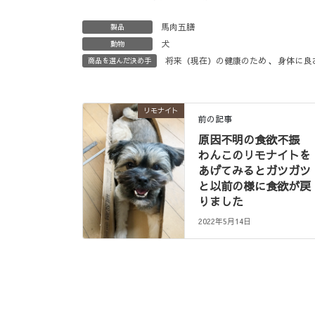
馬肉五膳
製品
犬
動物
将来（現在）の健康のため
、
身体に良
商品を選んだ決め手
リモナイト
前の記事
原因不明の食欲不振
わんこのリモナイトを
あげてみるとガツガツ
と以前の様に食欲が戻
りました
2022年5月14日