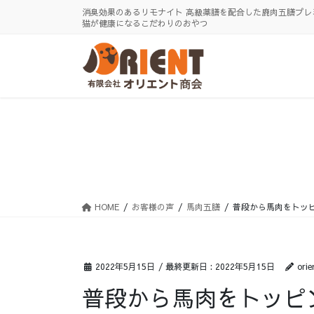
コ
ナ
消臭効果のあるリモナイト 高級薬膳を配合した鹿肉五膳プレ
ン
ビ
猫が健康になるこだわりのおやつ
テ
ゲ
ン
ー
ツ
シ
に
ョ
移
ン
動
に
移
動
HOME
お客様の声
馬肉五膳
普段から馬肉をトッ
2022年5月15日
/ 最終更新日 :
2022年5月15日
orie
普段から馬肉をトッピ