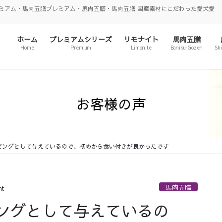
ミアム・馬肉五膳プレミアム・鹿肉五膳・馬肉五膳 国産素材にこだわった愛犬愛
ホーム
プレミアムシリーズ
リモナイト
馬肉五膳
Home
Premium
Limonite
Baniku-Gozen
Sh
お客様の声
ピングとして与えているので、初めから食い付きが良かったです
馬肉五膳
nt
ングとして与えているの