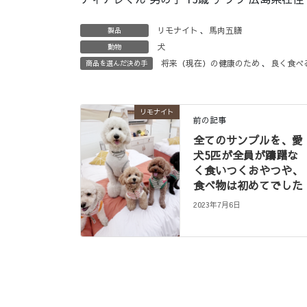
リモナイト
、
馬肉五膳
製品
犬
動物
将来（現在）の健康のため
、
良く食べ
商品を選んだ決め手
リモナイト
前の記事
全てのサンプルを、愛
犬5匹が全員が躊躇な
く食いつくおやつや、
食べ物は初めてでした
2023年7月6日