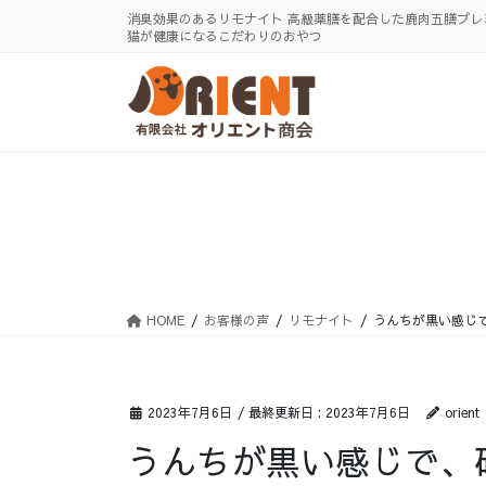
コ
ナ
消臭効果のあるリモナイト 高級薬膳を配合した鹿肉五膳プレ
ン
ビ
猫が健康になるこだわりのおやつ
テ
ゲ
ン
ー
ツ
シ
に
ョ
移
ン
動
に
移
動
HOME
お客様の声
リモナイト
うんちが黒い感じ
2023年7月6日
/ 最終更新日 :
2023年7月6日
orient
うんちが黒い感じで、