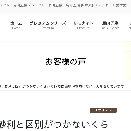
ミアム・馬肉五膳プレミアム・鹿肉五膳・馬肉五膳 国産素材にこだわった愛犬愛
ホーム
プレミアムシリーズ
リモナイト
馬肉五膳
Home
Premium
Limonite
Baniku-Gozen
Sh
お客様の声
で、砂利と区別がつかないくらいの色で便秘解消で匂わないうんちをしています
リモナイト
砂利と区別がつかないくら