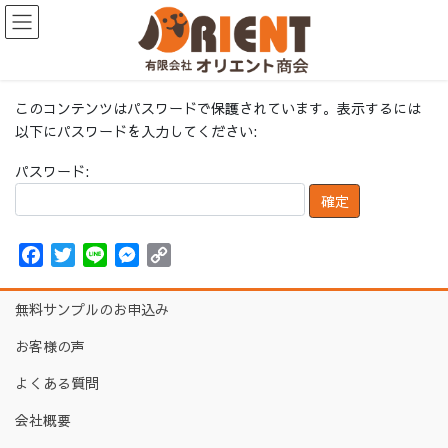
コ
ナ
ン
ビ
テ
ゲ
ン
ー
ツ
シ
このコンテンツはパスワードで保護されています。表示するには
に
ョ
以下にパスワードを入力してください:
移
ン
動
に
パスワード:
移
動
F
T
L
M
C
a
w
i
e
o
c
i
n
s
p
無料サンプルのお申込み
e
t
e
s
y
お客様の声
b
t
e
L
o
e
n
i
よくある質問
o
r
g
n
会社概要
k
e
k
r