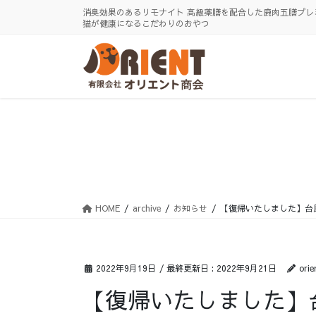
コ
ナ
消臭効果のあるリモナイト 高級薬膳を配合した鹿肉五膳プレ
ン
ビ
猫が健康になるこだわりのおやつ
テ
ゲ
ン
ー
ツ
シ
に
ョ
移
ン
動
に
移
動
HOME
archive
お知らせ
【復帰いたしました】台
2022年9月19日
/ 最終更新日 :
2022年9月21日
orie
【復帰いたしました】