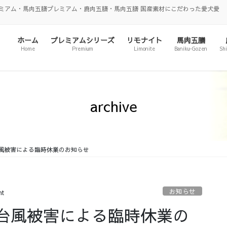
ミアム・馬肉五膳プレミアム・鹿肉五膳・馬肉五膳 国産素材にこだわった愛犬愛
ホーム
プレミアムシリーズ
リモナイト
馬肉五膳
Home
Premium
Limonite
Baniku-Gozen
Sh
archive
風被害による臨時休業のお知らせ
お知らせ
nt
台風被害による臨時休業の