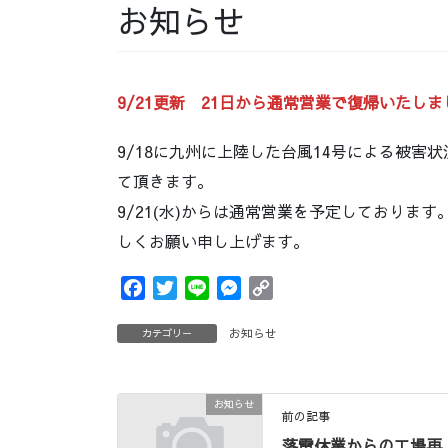
お知らせ
9/21更新 21日から通常営業で復帰いたしま
9/18に九州に上陸した台風14号による被害
て頂きます。
9/21(水)からは通常営業を予定しておりま
しくお願い申し上げます。
F
T
L
M
C
a
w
i
e
o
c
i
n
お知らせ
s
p
カテゴリー
e
t
e
s
y
b
t
e
L
o
e
お知らせ
n
i
前の記事
o
r
g
n
落雷休業からの工場再