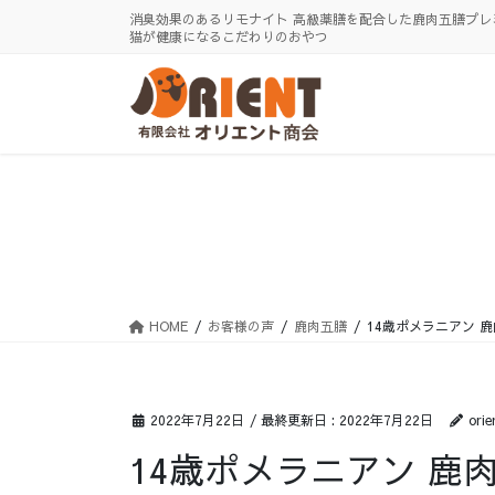
コ
ナ
消臭効果のあるリモナイト 高級薬膳を配合した鹿肉五膳プレ
ン
ビ
猫が健康になるこだわりのおやつ
テ
ゲ
ン
ー
ツ
シ
に
ョ
移
ン
動
に
移
動
HOME
お客様の声
鹿肉五膳
14歳ポメラニアン 
2022年7月22日
/ 最終更新日 :
2022年7月22日
orie
14歳ポメラニアン 鹿