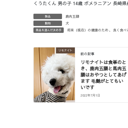
くうたくん 男の子 14歳 ポメラニアン 長崎県
鹿肉五膳
製品
犬
動物
将来（現在）の健康のため
、
良く食べ
商品を選んだ決め手
リモナイト
前の記事
リモナイトは食事のと
き、鹿肉五膳と馬肉五
膳はおやつとしてあげ
ます 毛艶がとてもい
いです
2022年7月1日