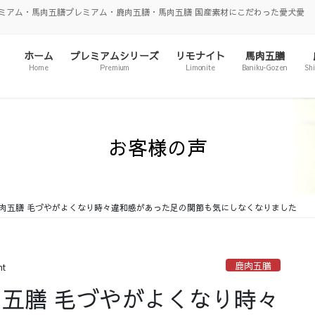
ミアム・馬肉五膳プレミアム・鹿肉五膳・馬肉五膳 国産素材にこだわった愛犬愛
ホーム
プレミアムシリーズ
リモナイト
馬肉五膳
Home
Premium
Limonite
Baniku-Gozen
Sh
お客様の声
鹿肉五膳 毛づやがよくなり時々違和感があった足の関節も気にしなくなりました
鹿肉五膳
nt
肉五膳 毛づやがよくなり時々