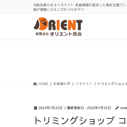
コ
ナ
消臭効果のあるリモナイト 高級薬膳を配合した鹿肉五膳プレ
ン
ビ
猫が健康になるこだわりのおやつ
テ
ゲ
ン
ー
ツ
シ
に
ョ
移
ン
動
に
移
動
HOME
お客様の声
リモナイト
トリミングショッ
2022年7月22日
/ 最終更新日 :
2022年7月22日
orie
トリミングショップ 