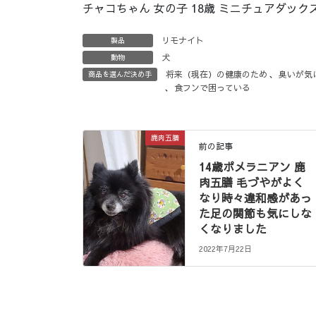
チャコちゃん 女の子 18歳 ミニチュアダック
リモナイト
製品
犬
動物
将来（現在）の健康のため
、
臭いが気
商品を選んだ決め手
、
食フンで困っている
鹿肉五膳
前の記事
14歳ポメラニアン 鹿
肉五膳 毛づやがよく
なり時々違和感があっ
た足の関節も気にしな
くなりました
2022年7月22日