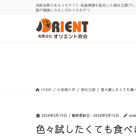
コ
ナ
消臭効果のあるリモナイト 高級薬膳を配合した鹿肉五膳プレ
ン
ビ
猫が健康になるこだわりのおやつ
テ
ゲ
ン
ー
ツ
シ
に
ョ
移
ン
動
に
移
動
HOME
お客様の声
鹿肉五膳
色々試したくても食
2024年5月15日
/ 最終更新日 :
2024年5月15日
orie
色々試したくても食べ