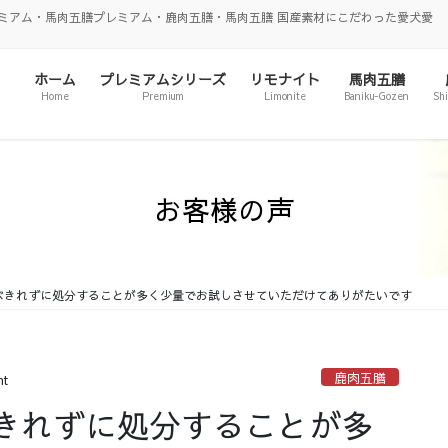
ミアム・馬肉五膳プレミアム・鹿肉五膳・馬肉五膳 国産素材にこだわった愛犬愛
ホーム
プレミアムシリーズ
リモナイト
馬肉五膳
Home
Premium
Limonite
Baniku-Gozen
Sh
お客様の声
べきれずに処分することが多く少量でお試しさせていただけてありがたいです
鹿肉五膳
nt
きれずに処分することが多