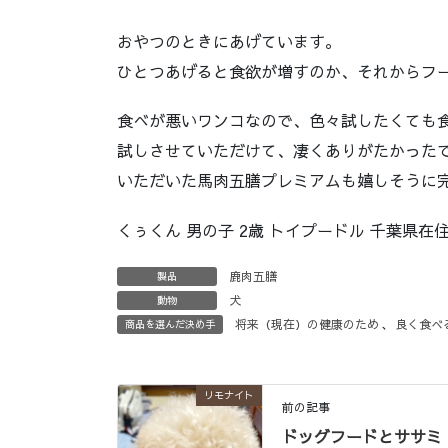
おやつのときにあげています。
ひとつあげると食欲が増すのか、それからフ
食べが悪いワンコなので、色々試したくても
試しさせていただけて、凄くありがたかった
いただいた馬肉五膳プレミアムも嬉しそうに
くぅくん 男の子 2歳 トイプードル 千葉県在
鹿肉五膳
製品
犬
動物
将来（現在）の健康のため
、
良く食べ
商品を選んだ決め手
リモナイト
前の記事
ドッグフードとササミ